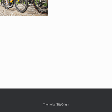
Theme by
SiteOrigin