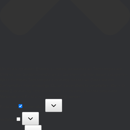
Um dir ein optimales Erlebnis zu bieten, verwenden wir Technologien wie
Cookies, um Geräteinformationen zu speichern und/oder darauf zuzugreifen.
Wenn du diesen Technologien zustimmst, können wir Daten wie das
Surfverhalten oder eindeutige IDs auf dieser Website verarbeiten. Wenn du
deine Zustimmung nicht erteilst oder zurückziehst, können bestimmte
Merkmale und Funktionen beeinträchtigt werden.
Funktional
Funktional
Immer aktiv
Vorlieben
Vorlieben
Statistiken