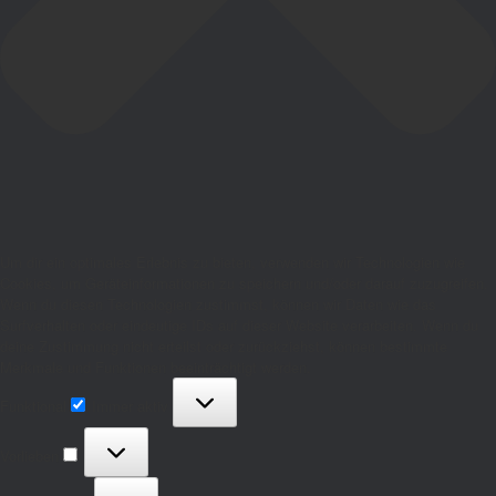
Um dir ein optimales Erlebnis zu bieten, verwenden wir Technologien wie
Cookies, um Geräteinformationen zu speichern und/oder darauf zuzugreifen.
Wenn du diesen Technologien zustimmst, können wir Daten wie das
Surfverhalten oder eindeutige IDs auf dieser Website verarbeiten. Wenn du
deine Zustimmung nicht erteilst oder zurückziehst, können bestimmte
Merkmale und Funktionen beeinträchtigt werden.
Funktional
Funktional
Immer aktiv
Vorlieben
Vorlieben
Statistiken