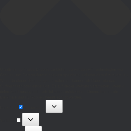
Um dir ein optimales Erlebnis zu bieten, verwenden wir Technologien wie
Cookies, um Geräteinformationen zu speichern und/oder darauf zuzugreifen.
Wenn du diesen Technologien zustimmst, können wir Daten wie das
Surfverhalten oder eindeutige IDs auf dieser Website verarbeiten. Wenn du
deine Zustimmung nicht erteilst oder zurückziehst, können bestimmte
Merkmale und Funktionen beeinträchtigt werden.
Funktional
Funktional
Immer aktiv
Vorlieben
Vorlieben
Statistiken